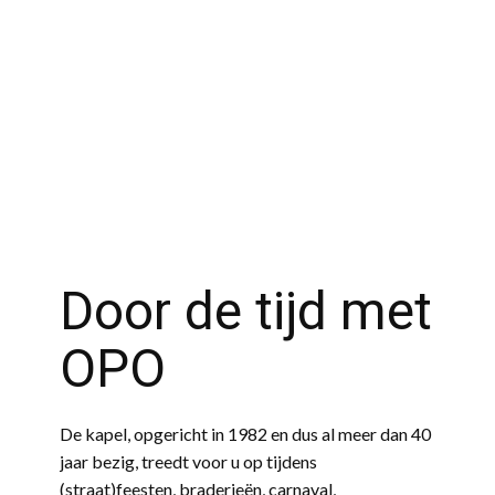
Welkom op de website
OPO - OLN'ZELS
PLEZEER ORKEST
van het
OPO-Website
Previous
Oln'zels Plezeer
Orkest
Door de tijd met
OPO
De kapel, opgericht in 1982 en dus al meer dan 40
jaar bezig, treedt voor u op tijdens
(straat)feesten, braderieën, carnaval,