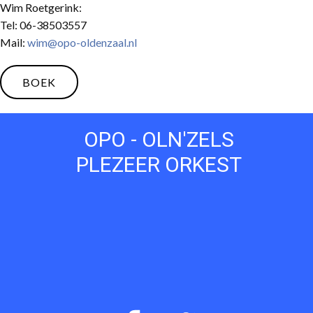
Wim Roetgerink:
Tel: 06-38503557
Mail:
wim@opo-oldenzaal.nl
BOEK
OPO - OLN'ZELS
PLEZEER ORKEST